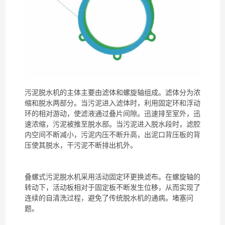
污泥脱水机
的主体主要由滤体和螺旋轴组成。滤体分为浓
缩和脱水两部分。当
污泥
进入滤体时，利用固定环和浮动
环的相对游动，使滤液通过叠片间隙。迅速排至室外，迅
速浓缩，
污泥
被推至脱水部。当
污泥
进入脱水段时，滤腔
内空间不断减小，
污泥
内压不断升高，出泥口背压板的背
压使其脱水，干
污泥
不断排出机外。
叠螺式污泥脱水机
采用活动固定环更换滤布。在螺旋轴的
转动下，活动板相对于固定板不断发生位移，从而实现了
连续的自清洗过程，避免了传统脱水机的通病。堵塞问
题。