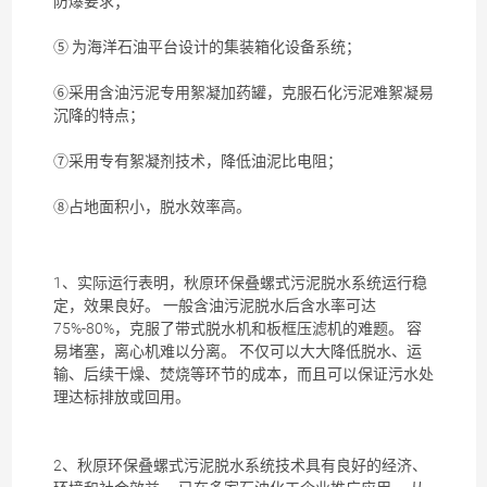
防爆要求；
⑤ 为海洋石油平台设计的集装箱化设备系统；
⑥采用含油
污泥
专用絮凝加药罐，克服石化
污泥
难絮凝易
沉降的特点；
⑦采用专有絮凝剂技术，降低
油泥
比电阻；
⑧占地面积小，脱水效率高。
1、实际运行表明，秋原环保叠螺式
污泥
脱水系统运行稳
定，效果良好。 一般含油
污泥
脱水后含水率可达
75%-80%，克服了带式脱水机和板框压滤机的难题。 容
易堵塞，
离心机
难以分离。 不仅可以大大降低脱水、运
输、后续干燥、焚烧等环节的成本，而且可以保证
污水处
理
达标排放或回用。
2、秋原环保叠螺式
污泥
脱水系统技术具有良好的经济、