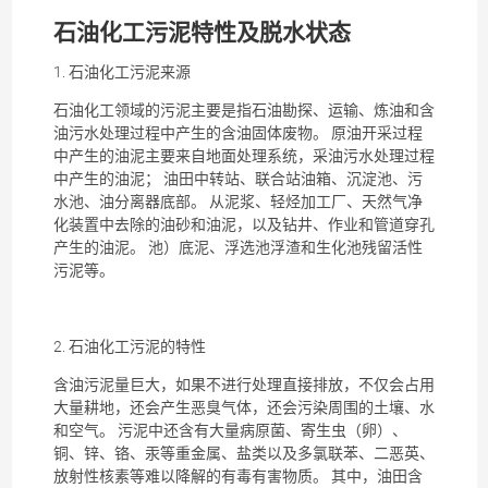
石油化工
污泥
特性及脱水状态
1. 石油化工
污泥
来源
石油化工领域的
污泥
主要是指石油勘探、运输、炼油和含
油
污水处理
过程中产生的含油固体废物。 原油开采过程
中产生的
油泥
主要来自地面处理系统，采油
污水处理
过程
中产生的
油泥
； 油田中转站、联合站油箱、沉淀池、污
水池、油分离器底部。 从泥浆、轻烃加工厂、天然气净
化装置中去除的油砂和
油泥
，以及钻井、作业和管道穿孔
产生的
油泥
。 池）底泥、浮选池浮渣和生化池残留活性
污泥
等。
2. 石油化工
污泥
的特性
含油
污泥
量巨大，如果不进行处理直接排放，不仅会占用
大量耕地，还会产生恶臭气体，还会污染周围的土壤、水
和空气。
污泥
中还含有大量病原菌、寄生虫（卵）、
铜、锌、铬、汞等重金属、盐类以及多氯联苯、二恶英、
放射性核素等难以降解的有毒有害物质。 其中，油田含